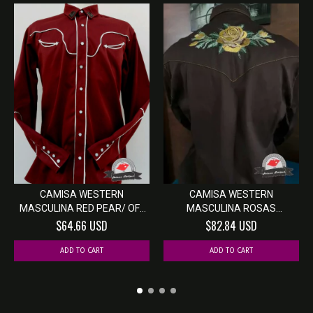
CAMISA WESTERN
CAMISA WESTERN
MASCULINA RED PEAR/ OFF
MASCULINA ROSAS
W...
MARROM/ O...
$64.66 USD
$82.84 USD
ADD TO CART
ADD TO CART