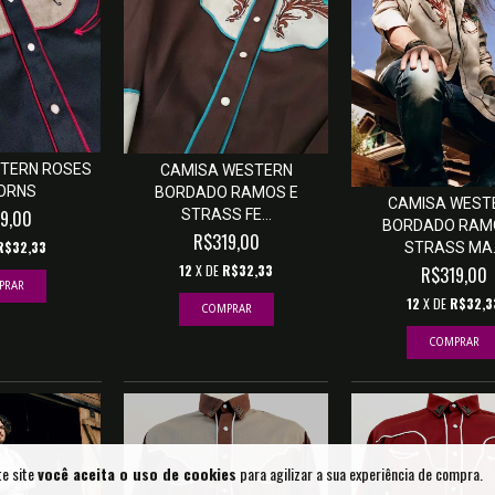
TERN ROSES
CAMISA WESTERN
ORNS
BORDADO RAMOS E
CAMISA WEST
STRASS FE...
9,00
BORDADO RAM
R$319,00
R$32,33
STRASS MA..
12
X DE
R$32,33
R$319,00
PRAR
12
X DE
R$32,3
COMPRAR
COMPRAR
te site
você aceita o uso de cookies
para agilizar a sua experiência de compra.