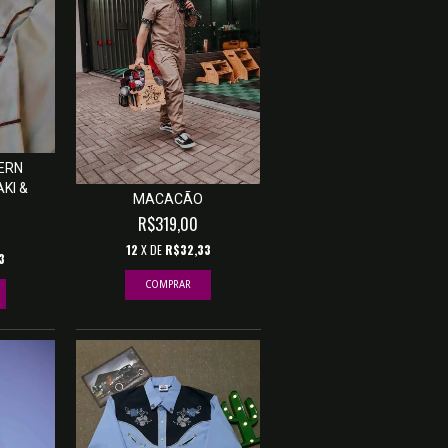
ERN
KI &
MACACÃO
R$319,00
12
X DE
R$32,33
3
COMPRAR