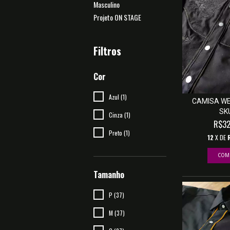
Masculino
Projeto ON STAGE
Filtros
Cor
Azul (1)
CAMISA WE
SK
Cinza (1)
R$32
Preto (1)
12
X DE
COM
Tamanho
P (37)
M (37)