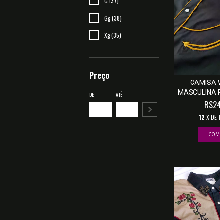
G (37)
Gg (38)
Xg (35)
Preço
CAMISA 
MASCULINA 
DE
ATÉ
R$24
12
X DE
COM