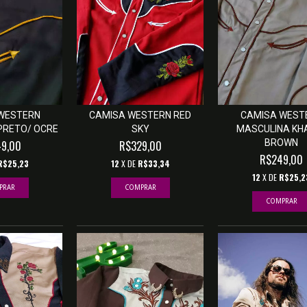
WESTERN
CAMISA WESTERN RED
CAMISA WEST
PRETO/ OCRE
SKY
MASCULINA KHA
BROWN
9,00
R$329,00
R$249,00
R$25,23
12
X DE
R$33,34
12
X DE
R$25,2
PRAR
COMPRAR
COMPRAR