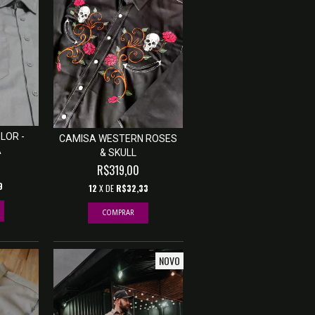
LOR -
CAMISA WESTERN ROSES
A
& SKULL
R$319,00
9
12
X DE
R$32,33
COMPRAR
NOVO