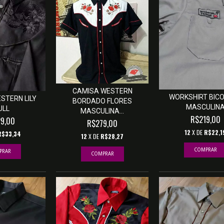
CAMISA WESTERN
WORKSHIRT BICO
STERN LILY
BORDADO FLORES
MASCULIN
ULL
MASCULINA...
R$219,00
9,00
R$279,00
12
X DE
R$22,1
R$33,34
12
X DE
R$28,27
COMPRAR
PRAR
COMPRAR