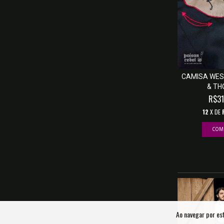
CAMISA WES
& TH
R$31
12
X DE
COM
Ao navegar por es