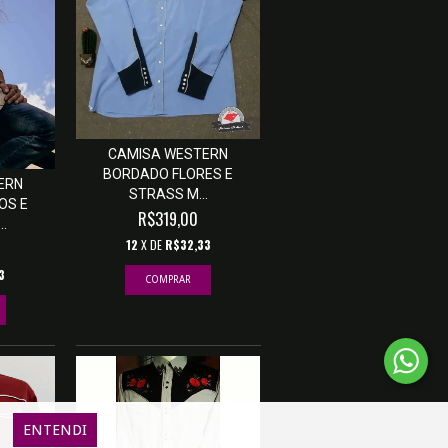
CAMISA WESTERN
BORDADO FLORES E
ERN
STRASS M...
OS E
R$319,00
.
12
X DE
R$32,33
3
COMPRAR
ENTENDI