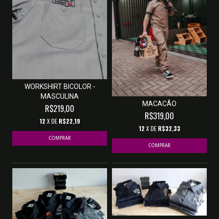
WORKSHIRT BICOLOR -
MASCULINA
MACACÃO
R$219,00
R$319,00
12
X DE
R$22,19
12
X DE
R$32,33
COMPRAR
COMPRAR