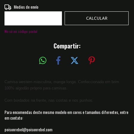
Entregas para el CP:
Medios de envío
CAMBIAR CP
CALCULAR
No sé mi código postal
Compartir:
Camisa western masculina, manga longa. Confeccionada em brim
100% algodão próprio para camisas.
Com bordados na frente, nas costas e nos punhos.
Para encomendas deste mesmo modelo em cores e tamanhos diferentes, entre
em contato:
poisonrebel@poisonrebel.com