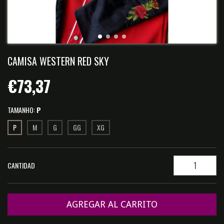
CAMISA WESTERN RED SKY
€73,37
TAMANHO:
P
P
M
G
GG
XG
CANTIDAD