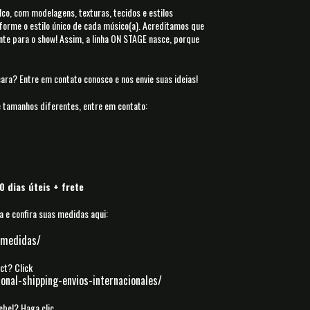
lco, com modelagens, texturas, tecidos e estilos
forme o estilo único de cada músico(a). Acreditamos que
te para o show! Assim, a linha ON STAGE nasce, porque
ara? Entre em contato conosco e nos envie suas ideias!
tamanhos diferentes, entre em contato:
 dias úteis + frete
 e confira suas medidas aqui:
-medidas/
uct? Click
onal-shipping-envios-internacionales/
ebel? Haga clic