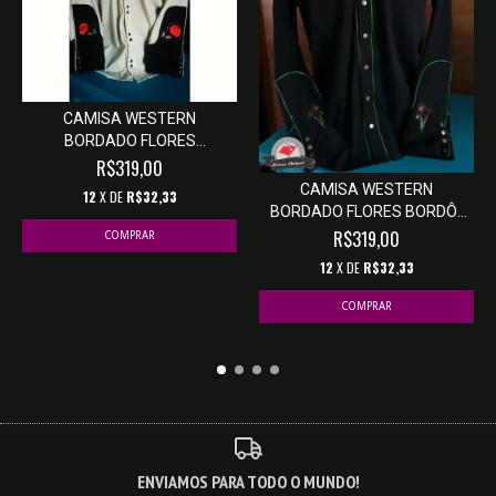
CAMISA WESTERN
BORDADO FLORES
MASCULINA...
R$319,00
CAMISA WESTERN
12
X DE
R$32,33
BORDADO FLORES BORDÔ/
VER...
R$319,00
COMPRAR
12
X DE
R$32,33
COMPRAR
ENVIAMOS PARA TODO O MUNDO!