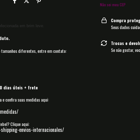
Não sei meu CEP
Compra proteg
fecionada em brim leve.
Seus dados cuida
duto.
Trocas e devo
Se não gostar, vo
tamanhos diferentes, entre em contato:
 dias úteis + frete
 e confira suas medidas aqui:
-medidas/
 Rebel?
Clique aqui:
-shipping-envios-internacionales/