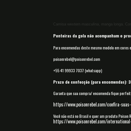
Camisa western masculina, manga longa.
Con
Ponteiras da gola não acompanham o pro
Para encomendas deste mesmo modelo em cores e 
poisonrebel@poisonrebel.com
+55 41 99933 7037 (whatsapp)
Prazo de confecção (para encomendas): 30
Garanta que sua compra/ encomenda fique perfeita
https://www.poisonrebel.com/confira-suas
Você não está no Brasil e quer um produto Poison
https://www.poisonrebel.com/international