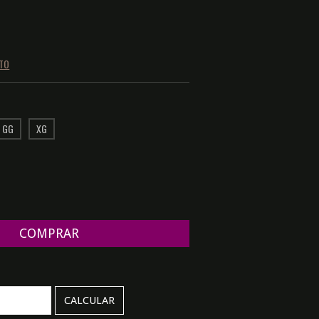
NTO
GG
XG
ALTERAR CEP
CALCULAR