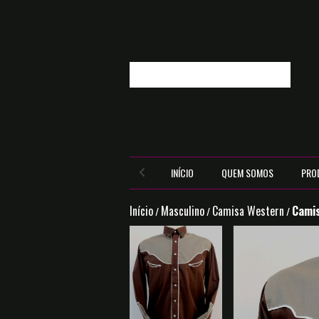
INÍCIO
QUEM SOMOS
PRO
Início
Masculino
Camisa Western
Camis
/
/
/