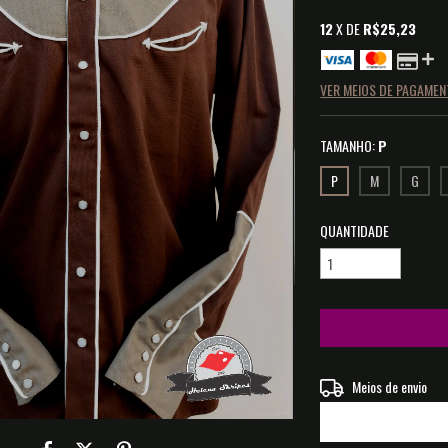
12
X DE
R$25,23
VER MEIOS DE PAGAME
TAMANHO:
P
P
M
G
QUANTIDADE
Entregas para o CEP:
Meios de envio