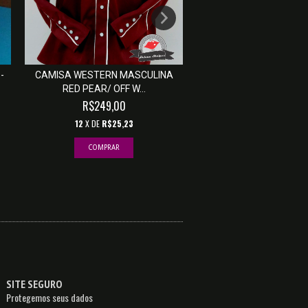
-
CAMISA WESTERN MASCULINA
CAMISA WESTERN B
RED PEAR/ OFF W...
FLORES BORDÔ/ VE
R$249,00
R$319,00
12
X DE
R$25,23
12
X DE
R$32,33
COMPRAR
COMPRAR
SITE SEGURO
Protegemos seus dados