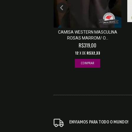
WESTERN MASCULINA -
CAMISA WESTERN MASCULINA
AZUL MARINHO
ROSAS MARROM/ O...
R$249,00
R$319,00
12
X DE
R$25,23
12
X DE
R$32,33
COMPRAR
COMPRAR
ENVIAMOS PARA TODO O MUNDO!