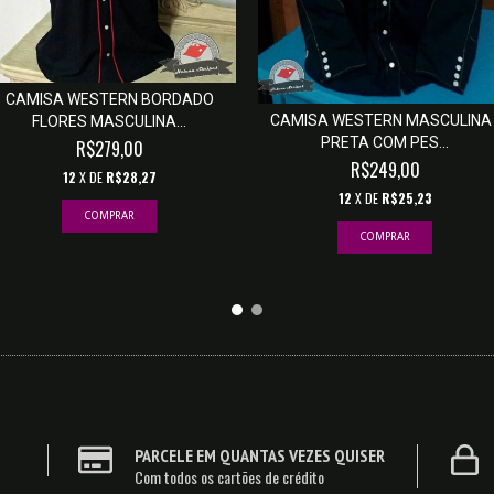
CAMISA WESTERN BORDADO
CAMISA WESTERN MASCULINA 
FLORES MASCULINA...
PRETA COM PES...
R$279,00
R$249,00
12
X DE
R$28,27
12
X DE
R$25,23
COMPRAR
COMPRAR
PARCELE EM QUANTAS VEZES QUISER
Com todos os cartões de crédito