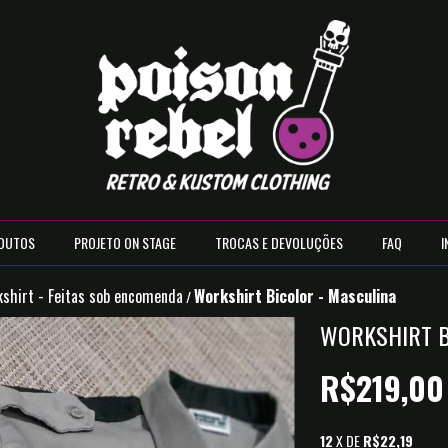
DUTOS
PROJETO ON STAGE
TROCAS E DEVOLUÇÕES
FAQ
I
shirt - Feitas sob encomenda
Workshirt Bicolor - Masculina
/
WORKSHIRT B
R$219,00
12
X DE
R$22,19