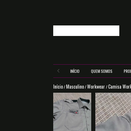
INÍCIO
QUEM SOMOS
PRO
Início
Masculino
Workwear
Camisa Work
/
/
/