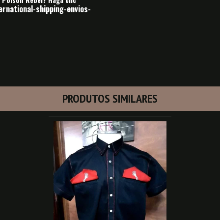
rnational-shipping-envios-
PRODUTOS SIMILARES