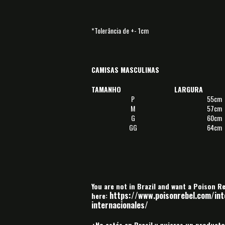
*Tolerância de +- 1cm
CAMISAS MASCULINAS
TAMANHO
LARGURA
P
55cm
M
57cm
G
60cm
GG
64cm
You are not in Brazil and want a Poison R
https://www.poisonrebel.com/inte
here:
internacionales/
¿No estás en Brasil y quieres un producto