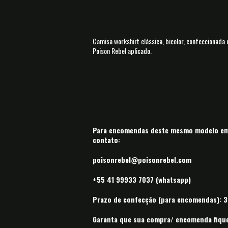
Camisa workshirt clássica, bicolor, confeccionad
Poison Rebel aplicado.
Para encomendas deste mesmo modelo em 
contato:
poisonrebel@poisonrebel.com
+55 41 99933 7037 (whatsapp)
Prazo de confecção (para encomendas): 30
Garanta que sua compra/ encomenda fique 