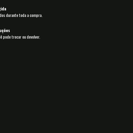
ida
dos durante toda a compra.
luções
cê pode trocar ou devolver.