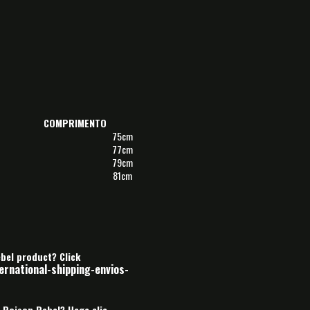
COMPRIMENTO
75cm
77cm
79cm
81cm
ebel product? Click
rnational-shipping-envios-
 Poison Rebel? Haga clic