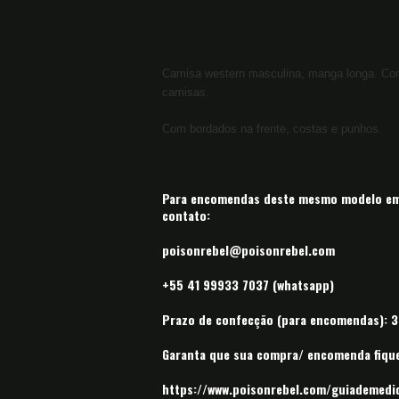
Camisa western masculina, manga longa.
Con
camisas.
Com bordados na frente, costas e punhos.
Para encomendas deste mesmo modelo em 
contato:
poisonrebel@poisonrebel.com
+55 41 99933 7037 (whatsapp)
Prazo de confecção (para encomendas): 30
Garanta que sua compra/ encomenda fique 
https://www.poisonrebel.com/guiademedi