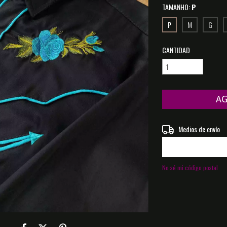
TAMANHO:
P
P
M
G
CANTIDAD
Entregas para el CP:
Medios de envío
No sé mi código postal