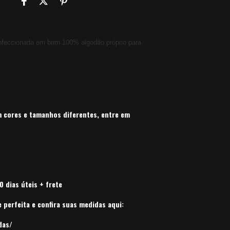
feccionada em brim 100% algodão próprio para
cores e tamanhos diferentes, entre em
 dias úteis + frete
perfeita e confira suas medidas aqui:
das/