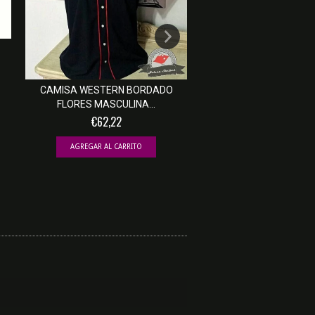
CAMISA WESTERN BORDADO
CAMISA WESTERN MAS
FLORES MASCULINA...
PRETA COM PES.
€62,22
€55,53
AGREGAR AL CARRITO
AGREGAR AL CARRIT